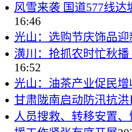
风雪来袭 国道577线
16:46
光山：选购节庆饰品迎
潢川：抢抓农时忙秋播 
16:52
光山：油茶产业促民增
甘肃陇南启动防汛抗洪
人员搜救、转移安置、