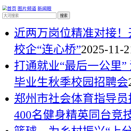
首页
图片频道
新闻眼
搜索
近两万岗位精准对接！
校企“连心桥”
2025-11-2
打通就业“最后一公里”
毕业生秋季校园招聘会
郑州市社会体育指导员
400名健身精英同台竞