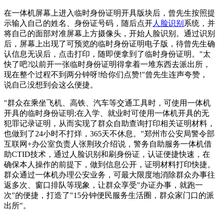
在一体机屏幕上进入临时身份证明开具版块后，曾先生按照提
示输入自己的姓名、身份证号码，随后点开
人脸识别
系统，并
将自己的面部对准屏幕上方摄像头，开始人脸识别。通过识别
后，屏幕上出现了可预览的临时身份证明电子版，待曾先生确
认信息无误后，点击打印，随即便拿到了临时身份证明。"太
快了吧?以前开一张临时身份证明得拿着一堆东西去派出所，
现在整个过程不到两分钟呀!给你们点赞!"曾先生连声夸赞，
说自己没想到会这么便捷。
"群众在乘坐飞机、高铁、汽车等交通工具时，可使用一体机
开具的临时身份证明;在入学、就业时可使用一体机开具的无
犯罪记录证明，从而实现了群众自助查询打印相关证明材料，
也做到了24小时不打烊，365天不休息。"郑州市公安局警令部
互联网+办公室负责人张荆玫介绍说，警务自助服务一体机借
助CTID技术，通过人脸识别和刷身份证，认证便捷快速，在
确保本人操作的前提下，做到信息公开，证明材料打印快捷。
群众通过一体机办理公安业务，可最大限度地消除群众办事往
返多次、窗口排队等现象，让群众享受"办证办事，就跑一
次"的便捷，打造了"15分钟便民服务生活圈，群众家门口的派
出所"。