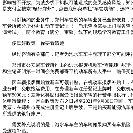
影响暂不开放。为减少线下排队可能造成的交叉感染风险，郑州
是支付宝搜索“畅行郑州”，点击底部菜单栏“车管功能”，选择“
可以预约的业务中，郑州车管所的车辆业务已全部恢复，并
车管所或分所补办机动车登记证书，尚未查验需要上门服务查
满考试）、两个教育（满分、审验）线下的现场学习教育工作
便民好政策，你要看清楚
经过咨询有关部门，记者为泡水车车主整理了部分可能用得
郑州市公安局车管所推出的涉水报废机动车“零跑腿”办理业
和注销证明第一时间会免费邮寄至机动车所有人手中，确保受损
因车辆报废而购置新车可领补贴。在机动车报废补贴上，在
业务时，免收拖运费用。在办理新车注册登记上牌时，免收机
辆车5000元；差异化补贴根据受损报废车辆的行驶年限执行，行驶
体申请流程：一是自政策发布之日起至2021年9月30日期间，
发票，在郑州市完成注册登记上牌手续。三是购买新能源汽车的
所提供的银行账户。
需要补充说明的是，泡水车车主的车辆如果购买有车损险，
受这项补贴。