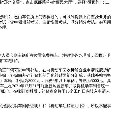
郑州交警”，点击底部菜单栏“便民大厅”，选择“微预约”；二
证书，已由车管所上门查验过的，可以到提供上门查验业务的
考试（含申领增驾考试、注销恢复考试、满分销分考试、实习期
办理。
作人员会到车辆所在位置免费拖车。注销业务办理后，回收证明
“零跑腿”。
置车辆可以申请补贴。在向机动车回收拆解企业申请报废拆解
补贴，补贴由基础补贴和差异化补贴两部分组成：基础补贴为每
）车辆，补贴为8000元，行驶6年以上车辆，补贴为5000元。具
主在2021年12月31日前重新购置新车并取得机动车销售统一
行账户。在收到资料后，补贴资金将于15个工作日内转入申请人
报废机动车回收证明》和《机动车注销证明书》，所以不能享