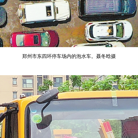
郑州市东四环停车场内的泡水车。聂冬晗摄