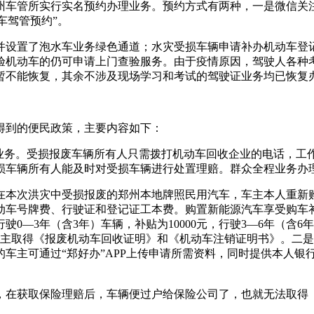
车管所实行实名预约办理业务。预约方式有两种，一是微信关注“
车驾管预约”。
设置了泡水车业务绿色通道；水灾受损车辆申请补办机动车登记
验机动车的仍可申请上门查验服务。由于疫情原因，驾驶人各种
暂不能恢复，其余不涉及现场学习和考试的驾驶证业务均已恢复
到的便民政策，主要内容如下：
务。受损报废车辆所有人只需拨打机动车回收企业的电话，工
车辆所有人能及时对受损车辆进行处置理赔。群众全程业务办理
本次洪灾中受损报废的郑州本地牌照民用汽车，车主本人重新购
动车号牌费、行驶证和登记证工本费。购置新能源汽车享受购车
0—3年（含3年）车辆，补贴为10000元，行驶3—6年（含6年
车主取得《报废机动车回收证明》和《机动车注销证明书》。二是车
车主可通过“郑好办”APP上传申请所需资料，同时提供本人银
在获取保险理赔后，车辆便过户给保险公司了，也就无法取得《