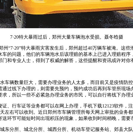
7·20特大暴雨过后，郑州大量车辆泡水受损。聂冬晗摄
7·20”特大暴雨灾害发生后，郑州超过40万辆车被淹。这
水车的问题，他们的车辆泡水后该理赔的基本上已进入理赔程序
部门和专业人士，得到了权威的解答，这些提醒和资讯或许对你
水车辆数量巨大，需要办理业务的人太多，而目前又是疫情防控
需通过线下办理的，则需要先预约，预约成功后再到车管所现场
要求，所以一些不必紧急办理业务的市民，可以自行将线下办理
、行车证等业务都可以在网上办理，手机下载12123软件，
天左右可以收到。近日郑州市车辆管理所每天网上审批的业务都在
寄送环节可能短时间出现积压的现象，如果收到时间稍晚，需要
城东分所、城北分所、城西分所、机动车登记服务站、郊县大队