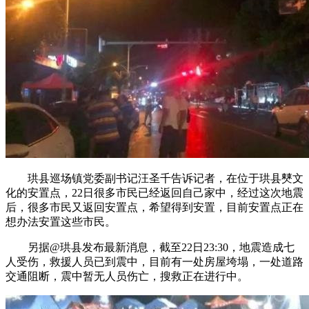
珙县巡场镇党委副书记汪圣千告诉记者，在位于珙县僰文
化的安置点，22日很多市民已经返回自己家中，经过这次地震
后，很多市民又返回安置点，希望得到安置，目前安置点正在
想办法安置这些市民。
另据@珙县发布最新消息，截至22日23:30，地震造成七
人受伤，救援人员已到震中，目前有一处房屋垮塌，一处道路
交通阻断，震中暂无人员伤亡，搜救正在进行中。