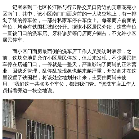
记者来到二七区长江路与行云路交叉口附近的芙蓉花苑小
区南门，其中，该小区南门门面房前的一大块空地上，有一排
划了线的停车位，一部分私家车停在车位上。每家商户前面的
车位，均会有铁围栏彼此分开。据该小区居民介绍，这些车位
一直被门口的洗车店、牙科诊所等门店商户圈占，不允许小区
居民停车。
而小区门面房最西侧的洗车店工作人员受访时表示，之
前，这块空地是允许小区居民停放，但后来发现，不少居民把
车停在店铺门口，一停就是一整天，严重影响了商铺的正常营
业。因缺乏管理，乱停乱放现象也越来越严重，开发商才在这
里设置了铁围栏，将该处空地划分出来，主要由商铺来使
用。“我们这一共40多个车位，都归我们管。”该洗车店工作人
员指着旁边一块空地说。