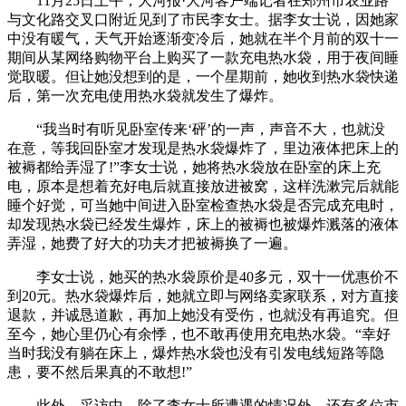
11月25日上午，大河报·大河客户端记者在郑州市农业路
与文化路交叉口附近见到了市民李女士。据李女士说，因她家
中没有暖气，天气开始逐渐变冷后，她就在半个月前的双十一
期间从某网络购物平台上购买了一款充电热水袋，用于夜间睡
觉取暖。但让她没想到的是，一个星期前，她收到热水袋快递
后，第一次充电使用热水袋就发生了爆炸。
“我当时有听见卧室传来‘砰’的一声，声音不大，也就没
在意，等我回卧室才发现是热水袋爆炸了，里边液体把床上的
被褥都给弄湿了!”李女士说，她将热水袋放在卧室的床上充
电，原本是想着充好电后就直接放进被窝，这样洗漱完后就能
睡个好觉，可当她中间进入卧室检查热水袋是否完成充电时，
却发现热水袋已经发生爆炸，床上的被褥也被爆炸溅落的液体
弄湿，她费了好大的功夫才把被褥换了一遍。
李女士说，她买的热水袋原价是40多元，双十一优惠价不
到20元。热水袋爆炸后，她就立即与网络卖家联系，对方直接
退款，并诚恳道歉，再加上她没有受伤，也就没有再追究。但
至今，她心里仍心有余悸，也不敢再使用充电热水袋。“幸好
当时我没有躺在床上，爆炸热水袋也没有引发电线短路等隐
患，要不然后果真的不敢想!”
此外，采访中，除了李女士所遭遇的情况外，还有多位市