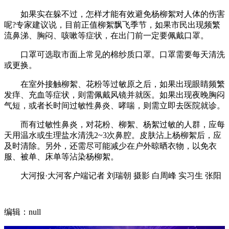
如果实在躲不过，怎样才能有效避免杨柳絮对人体的伤害
呢?专家建议说，目前正值柳絮飘飞季节，如果市民出现频繁
流鼻涕、胸闷、咳嗽等症状，在出门前一定要佩戴口罩。
口罩可选取市面上常见的棉纱质口罩。口罩需要每天清洗
或更换。
在室外接触柳絮、花粉等过敏原之后，如果出现眼睛频繁
发痒、充血等症状，则需佩戴风镜并就医。如果出现夜晚胸闷
气短，或者长时间过敏性鼻炎、哮喘，则需立即去医院就诊。
而有过敏性鼻炎，对花粉、柳絮、杨絮过敏的人群，应每
天用温水或生理盐水清洗2~3次鼻腔。皮肤沾上杨柳絮后，应
及时清除。另外，还需尽可能减少在户外晾晒衣物，以免衣
服、被单、床单等沾染杨柳絮。
大河报·大河客户端记者 刘瑞朝 摄影 白周峰 实习生 张阳
编辑：null