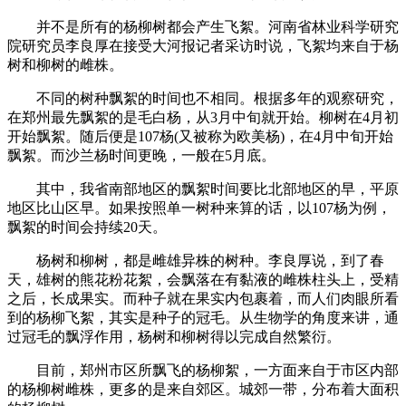
并不是所有的杨柳树都会产生飞絮。河南省林业科学研究
院研究员李良厚在接受大河报记者采访时说，飞絮均来自于杨
树和柳树的雌株。
不同的树种飘絮的时间也不相同。根据多年的观察研究，
在郑州最先飘絮的是毛白杨，从3月中旬就开始。柳树在4月初
开始飘絮。随后便是107杨(又被称为欧美杨)，在4月中旬开始
飘絮。而沙兰杨时间更晚，一般在5月底。
其中，我省南部地区的飘絮时间要比北部地区的早，平原
地区比山区早。如果按照单一树种来算的话，以107杨为例，
飘絮的时间会持续20天。
杨树和柳树，都是雌雄异株的树种。李良厚说，到了春
天，雄树的熊花粉花絮，会飘落在有黏液的雌株柱头上，受精
之后，长成果实。而种子就在果实内包裹着，而人们肉眼所看
到的杨柳飞絮，其实是种子的冠毛。从生物学的角度来讲，通
过冠毛的飘浮作用，杨树和柳树得以完成自然繁衍。
目前，郑州市区所飘飞的杨柳絮，一方面来自于市区内部
的杨柳树雌株，更多的是来自郊区。城郊一带，分布着大面积