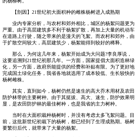
的杨柳树。
【剖因】21世纪初大面积种的雌株杨树进入成熟期
业内专家分析，与农村和郊外相比，城区的杨絮问题更为
严重。由于高层建筑多不利于杨絮扩散，再加上大量的机动车
在道路上行驶，随之带来的是漫天的飞絮。而农村和郊外，由
于扩散空间较大，高层建筑少，杨絮能得到较好的稀释。
那么，为何这几年来，杨絮开始成为大问题?李良厚说，
这要追溯到21世纪初那几年。一方面，国家提倡大面积造林绿
化，另一方面，政府所能提供的经费和补贴有限。为了更好地
完成国土绿化任务，我省各地就选用了成本较低、生长较快的
杨树雌株。
其实，直到如今，杨树仍然是速生的高大乔木用材及农田
防护林带的主要树种。由于其挺拔、高大、速生，防护效果明
显，是农田防护林的最佳树种，也是我省的主力树种。
当时在大面积栽种杨树时，并没有考虑太多飞絮问题。目
前，这批新世纪初栽下的杨树，都已经到了生理成熟期。杨树
要繁衍后代，就带来了大量的杨絮。