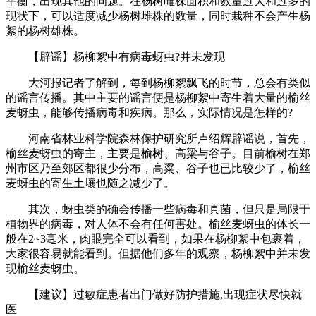
平衡，出现其他的问题。在杨树雌株面积和数量过大和过多的
现状下，可以适度减少杨树雌株的数量，同时栽种不会产生杨
絮的杨树雄株。
【辟谣】杨柳絮中有病毒蚜虫?并未发现
大河报记者了解到，每到杨柳絮飘飞的时节，总会有类似
的谣言传播。其中主要的谣言便是杨柳絮中寄生着大量的榆丝
麦蚜虫，能够传播病毒和疾病。那么，实际情况是怎样的?
河南省林业科学院森林保护研究所卢绍辉辟谣说，首先，
榆丝麦蚜虫的寄主，主要是榆树、高粱与谷子。目前榆树在郑
州市区乃至郊区都很少分布，高粱、谷子也已比较少了，榆丝
麦蚜虫的寄生土壤也随之减少了。
其次，蚜虫类的确会传播一些病毒和真菌，但只是局限于
植物界的病毒，对人体不会有任何害处。榆丝麦蚜虫的体长一
般在2~3毫米，肉眼完全可以看到，如果在杨柳絮中包裹着，
大家很容易就能看到。但据他们多年的观察，杨柳絮中并未发
现榆丝麦蚜虫。
【建议】过敏症患者出门做好防护措施,出现症状尽快就
医