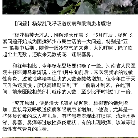
【问题】杨絮乱飞呼吸道疾病和眼病患者骤增
“杨花榆荚无才思，惟解漫天作雪飞。”5月前后，杨柳飞
絮问题开始成为困扰郑州市民生活的一大问题。特别是“五
一”假期中后期，随着一股冷空气的来袭，大风呼啸，除了吹
起尘土无数，还吹来无数杨花，迷眼塞鼻。
和往年相比，今年杨花登场要稍晚了一些。河南省人民医
院主任医师马希涛说，往年4月中旬前后，来医院就诊的过敏
性鼻炎、过敏性哮喘等症状的人数会陡然增加。但今年由于天
气升温速度慢，所以高峰期直到“五一”前后才到来。在此期
间，前来医院相关部门就诊的人数，至少比平时增加了一倍。
“究其原因，便是漫天飞舞的杨柳絮。杨柳絮的骤然增
加，直接导致呼吸道疾病和眼病患者增加。”他说，尤其是一
些体质过敏的成人与儿童。有些患者表现出打喷嚏、流清水鼻
涕、鼻塞、鼻痒等过敏性鼻炎症状，有的出现喉痒、咳嗽等过
敏性支气管炎的症状。