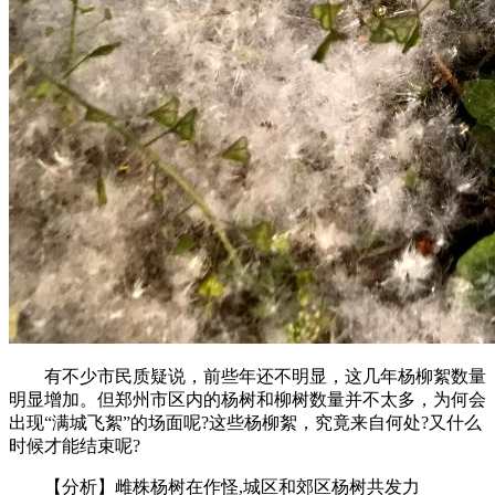
有不少市民质疑说，前些年还不明显，这几年杨柳絮数量
明显增加。但郑州市区内的杨树和柳树数量并不太多，为何会
出现“满城飞絮”的场面呢?这些杨柳絮，究竟来自何处?又什么
时候才能结束呢?
【分析】雌株杨树在作怪,城区和郊区杨树共发力