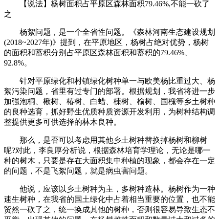
【说法】杨树面积占平原区森林面积79.46%,不能一砍了
之
杨絮问题，是一个全省性问题。《森林河南生态建设规划
(2018~2027年)》提到，在平原地区，杨树占绝对优势，杨树
的面积和蓄积分别占平原区森林面积和蓄积的79.46%、
92.8%。
针对平原绿化和村镇绿化树种单一与欧美杨比重过大、杨
絮污染问题，省里有过专门的部署。根据规划，我省将进一步
加强泡桐、楸树、椿树、白蜡、楝树、榆树、国槐等乡土树种
的良种选育，抓好野生优质种质资源开发利用，为树种结构调
整提供更多可供选择的林木良种。
那么，是否可以考虑用其他乡土树种替换掉杨树和柳树
呢?对此，李良厚分析说，根据森林培育学理论，无论是哪一
种的树木，只要是存在大面积集中种植的现象，都会存在一定
的问题，不是飞絮问题，就是病虫害问题。
他说，应该以乡土树种为主，多树种造林。杨树作为一种
速生树种，在我省的国土绿化中占着相当重要的位置，也不能
贸然一砍了之，统一换成其他的树种，否则很容易导致生态不