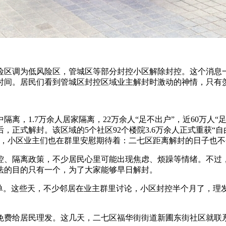
风险区调为低风险区，管城区等部分封控小区解除封控。这个消息
时间。居民们看到管城区封控区域业主解封时激动的神情，只有
，1.7万余人居家隔离，22万余人“足不出户”，近60万人“
，正式解封。该区域的5个社区92个楼院3.6万余人正式重获“自
刻，小区业主们也在群里安慰期待着：二七区距离解封的日子也
、隔离政策，不少居民心里可能出现焦虑、烦躁等情绪。不过，
法的目的只有一个，为了大家能够早日解封。
。这些天，不少邻居在业主群里讨论，小区封控半个月了，理
给居民理发。这几天，二七区福华街街道新圃东街社区就联系辖