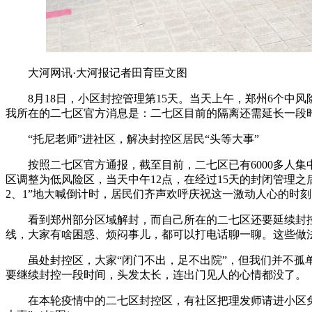
大河网讯·大河报记者田育臣文图
8月18日，小区封控管理第15天。当天上午，郑州6个中
我所在的二七区官方消息是：二七区目前的隔离还需延长一段
“托尼老师”进社区，解决封控区居民“头等大事”
按照二七区官方通报，截至目前，二七区已有6000多人集中隔离
区调整为低风险区，当天中午12点，在经过15天的封闭管理之后
2、1”地大喊倒计时，居民们齐声欢呼庆祝这一激动人心的时
看到郑州部分区域解封，而自己所在的二七区还要延续封控
线，大家有啥困惑、烦闷事儿，都可以打电话聊一聊。这些做
虽处封控区，大家“闭门不出，足不出院”，但我们并不孤单
要继续封控一段时间，头发太长，连出门见人的心情都没了。
在本轮疫情中的二七区封控区，有社区把理发师请进小区免费