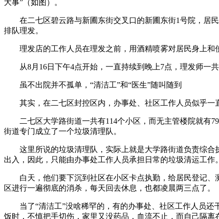
大事”（如图）。
在二七区碧云路与新圃东街交叉口的新圃东街1号院，居民们
排队理发。
理发店的工作人员在理发之前，用酒精喷雾对居民身上和使
从8月16日下午4点开始，一直持续到晚上7点，理发师一共
虽不出院并不孤单，“清洁工”和“医生”随叫随到
其实，在二七区封控区内，办事处、社区工作人员似乎一直都
二七区大学路街道一共有114个小区，而无主管楼院就有7
街道专门成立了一个垃圾清理队。
这里所说的垃圾清理队，实际上就是大学路街道负责综合执法
出入，因此，只能由办事处工作人员承担日常的垃圾清运工作
白天，他们要下沉到社区在小区卡点执勤，给居民登记、测量
区进行一遍彻底的消杀，每天回去休息，也都凌晨两三点了。
当了“清洁工”没啥稀罕的，有的办事处、社区工作人员还干
饭时，不慎把手切伤，家里又没药品，血流不止，而自己隔离