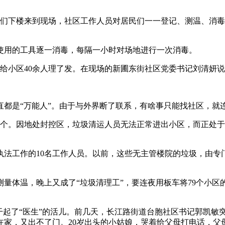
下楼来到现场，社区工作人员对居民们一一登记、测温、消毒
用的工具逐一消毒，每隔一小时对场地进行一次消毒。
给小区40余人理了发。在现场的新圃东街社区党委书记刘清妍
是“万能人”。由于与外界断了联系，有啥事只能找社区，就
9个。因地处封控区，垃圾清运人员无法正常进出小区，而正处
工作的10名工作人员。以前，这些无主管楼院的垃圾，由专
。
体温，晚上又成了“垃圾清理工”，要连夜用板车将79个小区
起了“医生”的活儿。前几天，长江路街道台胞社区书记郭凯敏
在家，又出不了门。20岁出头的小姑娘，哭着给父母打电话，父