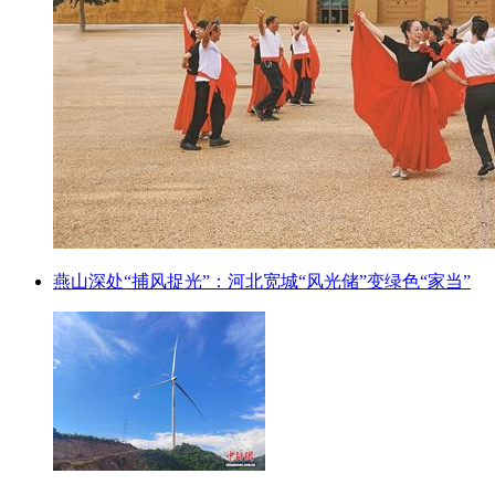
燕山深处“捕风捉光”：河北宽城“风光储”变绿色“家当”