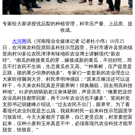
专家给大家讲授优品梨的种植管理，科学压产量、上品质、提
收成。
大河网
讯（河南报业全媒体记者 记者杜小伟）10月25
日，在河南农科院原阳县科技示范园里，开封市通许县竖岗镇
竖岗村50多位农民津津有味地听农业博士讲解现代“新农
经”。“南瓜的根接黄瓜的芽，嫁接成新的黄瓜，不但好吃，而
且不打农药不生病，生态黄瓜价又高。”“种果树，压产提质是
正路，接的果少但挣的钱多”。专家们一套套新的农业理念让
大家听得脑洞大开。村民李明坤感叹：“原来庄稼活还可以这
样干，今天来农科院真是开眼界咧！得换脑筋，回去用高科技
种地”。81岁的胡炳勋老汉身体硬朗，声音洪亮：“俺要把这些
农业高科技都带回家，再干20年农业活也不嫌多”。竖岗村党
支部书记胡建峰介绍说：“过去农民不出门，眼界窄。为了看
看现代农业到底是怎么搞，我就和村民一起来科技示范园里学
习致富经。今天大家都开了眼界，自己更受启发，村里要想富
起来，仅种小麦和玉米真是不中，必须靠现代农业科技才能早
脱贫，快致富。”