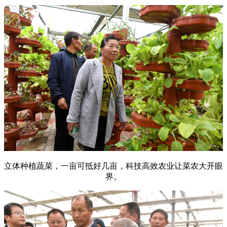
立体种植蔬菜，一亩可抵好几亩，科技高效农业让菜农大开眼
界。