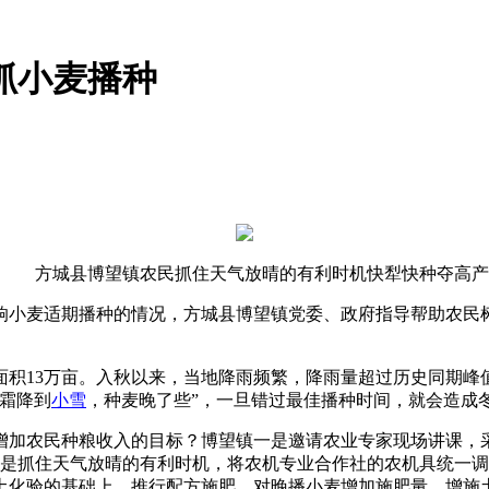
抓小麦播种
方城县博望镇农民抓住天气放晴的有利时机快犁快种夺高产
响小麦适期播种的情况，方城县博望镇党委、政府指导帮助农民树
13万亩。入秋以来，当地降雨频繁，降雨量超过历史同期峰
霜降到
小雪
，种麦晚了些”，一旦错过最佳播种时间，就会造成
加农民种粮收入的目标？博望镇一是邀请农业专家现场讲课，采
二是抓住天气放晴的有利时机，将农机专业合作社的农机具统一
土化验的基础上，推行配方施肥，对晚播小麦增加施肥量、增施