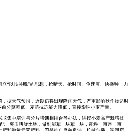
立“以技补晚”的思想，抢晴天、抢时间、争速度、快播种，力
值，据天气预报，近期仍将出现降雨天气，严重影响秋作物适时
冬前分蘖率低、麦苗抗冻能力降低，直接影响小麦产量。
取集中培训与分片培训相结合等办法，讲授小麦高产栽培技
调配，突击耕旋土地，做到能犁一块犁一块，能种一亩是一亩，
土肥和微量元素肥料。四是推广良种良法、机械匀播，调回宛