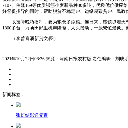
7107、伟隆169等优质强筋小麦新品种30多吨，优质优价
好督促指导的同时，帮助脱贫不稳定户、边缘易致贫户、民政
以技补晚巧播种，要为粮仓多添粮。连日来，该镇抓着天气放
1800多台，万顷田野里机声隆隆，人头攒动，一派繁忙景象。截
（李善喜潘新贺文/图）
2021年10月22日08:26
来源：河南日报农村版
责任编辑：刘晓
新闻标签：