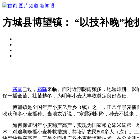
首页
图片频道
新闻眼
方城县博望镇： “以技补晚”抢
寒露
已过，
霜降
来临。面对近期阴雨频多，地湿难耕，影
保一播全苗、壮苗越冬，为明年小麦大丰收奠定良好基础。
博望镇是全国年产小麦亿斤乡（镇）之一，正常年景麦播面积
收获和冬小麦播种。当地农谚说，“寒露到起降，种麦不慌张，
如何保证明年小麦稳产高产，实现为国家粮仓添米添粮，增
术，对逾期晚播小麦补救措施，共培训农民800多人（次）。
快犁快种夺高产。三是全面推广冬小麦栽培新技术，在分片测