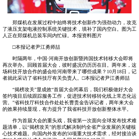
郑煤机在发展过程中始终将技术创新作为强劲动力，攻克
了液压支架电液控制系统关键技术，填补了国内空白。图为工
人正在郑煤机总装车间内忙碌。本报资料图片
□本报记者尹江勇师喆
时隔两年，中国·河南开放创新暨跨国技术转移大会即将
再次举办。回顾首届大会，彼时盛况仍历历在目。两年来，这
场科技开放合作的盛会给河南带来了哪些成果？10月18日，记
者就此采访了省科技厅有关负责人。□本报记者尹江勇师喆
“揭榜攻关”显成效“首届大会闭幕后，我们积极做好大会
签约项目后续跟踪服务工作，促进技术转移转化线上常态化运
营。”省科技厅科技合作处处长曹贵金告诉记者，两年来大会
的效果持续显现，有力提升了我省科技开放创新整体水平。
作为首届大会的重头戏，我省第一次面向全球发布技术难
题清单，以“揭榜攻关”的形式解决制约全省产业发展的关键核
心技术难题。向国内外发布的50项重大技术需求，经对接洽谈