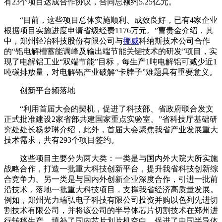
有23个项目达成合作协议，合同总额约5.25亿元。
“目前，这些项目总体实施顺利、成效良好，已有4家企业
根据项目实施进度申请省级经费1176万元。”曹贵金介绍，其
中，郑州轻冶科技股份有限公司与
挪威
科纳斯技术公司合作
的“铝电解槽蓄能调峰及输出端节能关键技术的研发”项目，实
现了电解铝工业“双端节能”目标，每生产1吨电解铝可减少近1
吨碳排放量，对电解铝产业破解“卡脖子”难题具有重要意义。
创新平台频落地
“利用首届大会的契机，促进了科技部、省政府联合发文
正式批准建设2家省部共建国家重点实验室。”省科技厅基础研
究处处长杨梦琳介绍，此外，首届大会聚焦我省产业发展重大
技术需求，共有293个项目签约。
这些项目主要分为两大类：一类是与国内外大院大所实施
战略合作，打造一批重大科技创新平台，提升我省科技创新综
合竞争力。另一类是与国内外创新企业深度合作，引进一批前
沿技术，落地一批重大科技项目，支撑我省经济高质量发展。
例如，郑州光力瑞弘电子科技有限公司投资并购以色列先进切
割技术有限公司，并将该公司的半导体芯片切割技术在郑州进
行转移生产，填补了国内芯片划片机空白，促进了中国半导体