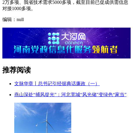
2万多项、我省技术需求5000多项，截至目前已促成供需信息
对接1000多项。
编辑：null
推荐阅读
文脉华章丨总书记引经据典话廉政（一）
燕山深处“捕风捉光”：河北宽城“风光储”变绿色“家当”