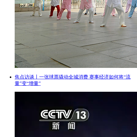
焦点访谈丨一张球票撬动全城消费 赛事经济如何将“流
量”变“增量”