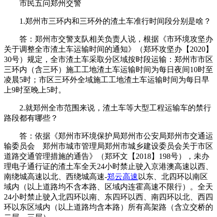
市民五问郑州交警
1.郑州市三环内和三环外的渣土车准行时间段分别是啥？
答：郑州市交警支队相关负责人说，根据《市环境攻坚办
关于调整全市渣土车运输时间的通知》（郑环攻坚办【2020】
30号）规定，全市渣土车采取分区域按时段运输：郑州市市区
三环内（含三环）施工工地渣土车运输时间为每日夜间10时至
凌晨5时；市区三环外全域施工工地渣土车运输时间为每日早
上9时至晚上5时。
2.就郑州全市范围来说，渣土车等大型工程运输车的禁行
路段都有哪些？
答：依据《郑州市环境保护局郑州市公安局郑州市交通运
输委员会 郑州市城市管理局郑州市城乡建设委员会关于市区
道路交通管理措施的通告》（郑环文【2018】198号），未办
理电子通行证的渣土车全天24小时禁止驶入京港澳高速以西、
南绕城高速以北、西绕城高速-
郑云高速
以东、北四环以南区
域内（以上道路均不含本路、区域内连霍高速不限行）。全天
24小时禁止驶入北四环以南、东四环以西、南四环以北、西四
环以东区域内（以上道路均含本路）所有高架路（含立交桥的