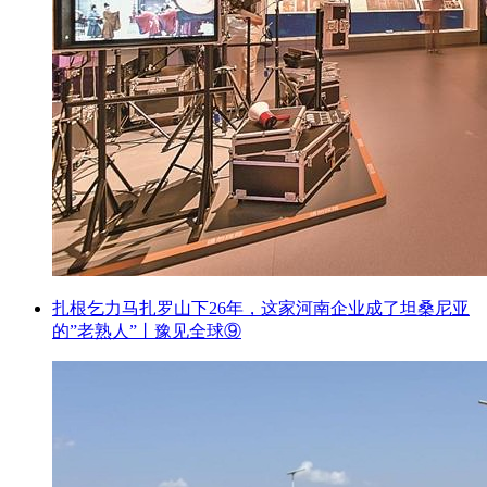
扎根乞力马扎罗山下26年，这家河南企业成了坦桑尼亚
的”老熟人”丨豫见全球⑨