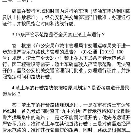
二层、三层）。
确需在禁行区域和时间内通行的车辆（柴油车需达到国四
及以上排放标准），经公安机关交通管理部门批准，办理通行
证件，并按照指定时间和路线行驶。
3.15条严管示范路是否全天禁止渣土车通行？
答：根据《市公安局市城市管理局市交通运输局关于进一
步加强严管示范路秩序管理的通告》（郑公通【2019】100
号）规定，渣土车全天24小时禁止在以下15条严管示范路通
行。因工程建设等需要，渣土车确需驶入严管示范路、无法避
开的，需经公安机关交通管理部门批准，办理通行证件，并按
照指定时间和路线行驶。
4.渣土车的行驶路线依据啥原则划定？是否考虑避开居民
聚居区？
答：渣土车的行驶路线规划原则，一是在审核渣土车运输
路线时，首先考虑同时避开“九主六快”严管示范路和群众反映
噪声扰民集中的道路；二是对不能同时避开的，优先考虑避开
严管示范路，准许渣土车在其他道路行驶；三是对确需途经严
管示范路的，准许其行驶最短的距离。同时，路线是根据施工