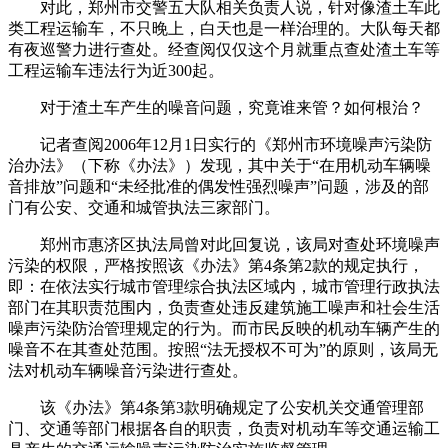
对此，郑州市交警五大队相关负责人说，针对像渣土车此
类工程运输车，不只晚上，白天也是一样治理的。大队每天都
有夜巡警力进行查处。经查阅仅仅这个月就重点查处渣土车等
工程运输车违法行为近300起。
对于渣土车产生的噪音问题，究竟谁来管？如何根治？
记者查阅2006年12月1日实行的《郑州市环境噪声污染防
治办法》（下称《办法》）发现，其中关于“在用机动车辆噪
音排放”问题和“未经批准的偶发性强烈噪声”问题，涉及的部
门有公安、交通和城管执法三家部门。
郑州市惠济区执法局曾对此回复说，该局对查处环境噪声
污染的权限，严格按照该《办法》第4条第2款的规定执行，
即：在依法实行城市管理综合执法区域内，城市管理行政执法
部门在其职责范围内，负责查处违反建筑施工噪声和社会生活
噪声污染防治管理规定的行为。而市民反映的机动车辆产生的
噪音不在其查处范围。按照“法无授权不可为”的原则，该局无
法对机动车辆噪音污染进行查处。
该《办法》第4条第3款明确规定了公安机关交通管理部
门、交通等部门根据各自的职责，负责对机动车等交通运输工