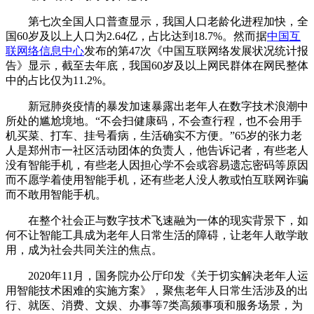
第七次全国人口普查显示，我国人口老龄化进程加快，全
国60岁及以上人口为2.64亿，占比达到18.7%。然而据
中国互
联网络信息中心
发布的第47次《中国互联网络发展状况统计报
告》显示，截至去年底，我国60岁及以上网民群体在网民整体
中的占比仅为11.2%。
新冠肺炎疫情的暴发加速暴露出老年人在数字技术浪潮中
所处的尴尬境地。“不会扫健康码，不会查行程，也不会用手
机买菜、打车、挂号看病，生活确实不方便。”65岁的张力老
人是郑州市一社区活动团体的负责人，他告诉记者，有些老人
没有智能手机，有些老人因担心学不会或容易遗忘密码等原因
而不愿学着使用智能手机，还有些老人没人教或怕互联网诈骗
而不敢用智能手机。
在整个社会正与数字技术飞速融为一体的现实背景下，如
何不让智能工具成为老年人日常生活的障碍，让老年人敢学敢
用，成为社会共同关注的焦点。
2020年11月，国务院办公厅印发《关于切实解决老年人运
用智能技术困难的实施方案》，聚焦老年人日常生活涉及的出
行、就医、消费、文娱、办事等7类高频事项和服务场景，为