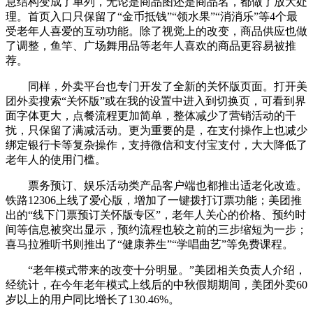
息结构变成了单列，无论是商品图还是商品名，都做了放大处
理。首页入口只保留了“金币抵钱”“领水果”“消消乐”等4个最
受老年人喜爱的互动功能。除了视觉上的改变，商品供应也做
了调整，鱼竿、广场舞用品等老年人喜欢的商品更容易被推
荐。
同样，外卖平台也专门开发了全新的关怀版页面。打开美
团外卖搜索“关怀版”或在我的设置中进入到切换页，可看到界
面字体更大，点餐流程更加简单，整体减少了营销活动的干
扰，只保留了满减活动。更为重要的是，在支付操作上也减少
绑定银行卡等复杂操作，支持微信和支付宝支付，大大降低了
老年人的使用门槛。
票务预订、娱乐活动类产品客户端也都推出适老化改造。
铁路12306上线了爱心版，增加了一键拨打订票功能；美团推
出的“线下门票预订关怀版专区”，老年人关心的价格、预约时
间等信息被突出显示，预约流程也较之前的三步缩短为一步；
喜马拉雅听书则推出了“健康养生”“学唱曲艺”等免费课程。
“老年模式带来的改变十分明显。”美团相关负责人介绍，
经统计，在今年老年模式上线后的中秋假期期间，美团外卖60
岁以上的用户同比增长了130.46%。