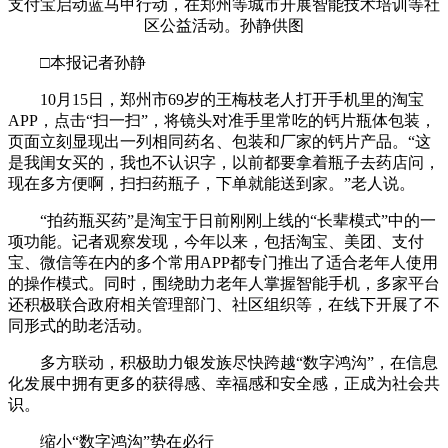
支付宝启动蓝马甲行动，在郑州等城市开展智能技术培训等社
区公益活动。孙静供图
□本报记者孙静
10月15日，郑州市69岁的王梅枝老人打开手机里的淘宝
APP，点击“扫一扫”，将镜头对准手里常吃的钙片瓶体包装，
页面立刻显现出一列相同药名、包装和厂家的钙片产品。“这
是我闺女买的，我也不认识字，以前都要拿着瓶子去药店问，
现在多方便啊，扫扫药瓶子，下单就能送到家。”老人说。
“拍药瓶买药”是淘宝于日前刚刚上线的“长辈模式”中的一
项功能。记者观察发现，今年以来，包括淘宝、美团、支付
宝、微信等在内的多个常用APP都专门推出了适合老年人使用
的操作模式。同时，围绕助力老年人掌握智能手机，多家平台
还积极联合政府相关管理部门、社区组织等，在线下开展了不
同形式的助老活动。
多方联动，积极助力银发族尽快跨越“数字鸿沟”，在信息
化发展中拥有更多的获得感、幸福感和安全感，正成为社会共
识。
缩小“数字鸿沟”势在必行