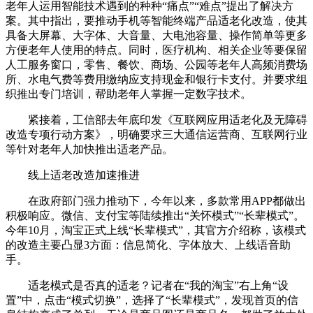
老年人运用智能技术遇到的种种“痛点”“难点”提出了解决方
案。其中指出，要推动手机等智能终端产品适老化改造，使其
具备大屏幕、大字体、大音量、大电池容量、操作简单等更多
方便老年人使用的特点。同时，医疗机构、相关企业等要保留
人工服务窗口，零售、餐饮、商场、公园等老年人高频消费场
所、水电气费等费用缴纳应支持现金和银行卡支付。并要求组
织推出专门培训，帮助老年人掌握一定数字技术。
紧接着，工信部去年底印发《互联网应用适老化及无障碍
改造专项行动方案》，明确要求三大通信运营商、互联网行业
等针对老年人加快推出适老产品。
线上适老改造加速推进
在政府部门强力推动下，今年以来，多款常用APP都做出
积极响应。微信、支付宝等陆续推出“关怀模式”“长辈模式”。
今年10月，淘宝正式上线“长辈模式”，其官方介绍称，该模式
的改造主要凸显3方面：信息简化、字体放大、上线语音助
手。
适老模式是否真的适老？记者在“我的淘宝”右上角“设
置”中，点击“模式切换”，选择了“长辈模式”，发现首页的信