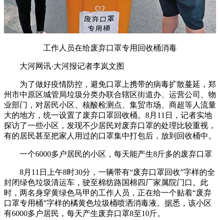
工作人员在给废弃口罩专用回收桶消毒
大河网讯·大河报记者李岚文图
为了做好疫情防控，避免口罩上携带的病毒扩散蔓延，郑
州市中原区城管局垃圾分类办联合辖区街道办、运营公司、物
业部门，对居民小区、核酸检测点、集贸市场、商超等人流量
大的地方，统一设置了废弃口罩回收桶。8月11日，记者实地
探访了一些小区，发现不少居民对废弃口罩的处理比较重视，
有的居民甚至把家人用过的口罩集中打包后，放到回收桶中。
一个6000多户居民的小区，每天能产生8斤多的废弃口罩
8月11日上午8时30分，一辆带有“废弃口罩回收”字样的全
封闭绿色垃圾清运车，驶至棉纺路国棉四厂家属院门口。此
时，两名身穿黄绿色马甲的工作人员，正在给一个贴着“废弃
口罩专用桶”字样的橘黄色垃圾桶喷洒消毒液。据悉，该小区
有6000多户居民，每天产生废弃口罩8至10斤。