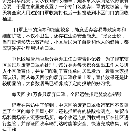
要把口罩乱丢，要求投到回收桶里，她和家人认为这么做很有
必要，于是在家里先设置了一个专门装废弃口罩的垃圾篓，每
天将全家人用过的口罩收集打包后一起投放到小区门口的回收
桶里。
“口罩上带的病毒和细菌较多，随意丢弃容易导致病毒和
细菌扩散，不仅不卫生，还存在生命安全隐患。”张女士说，
当前疫情形势比较严峻，小区居民为了自身和他人的健康，都
应该妥善处理用过的口罩。
中原区城管局垃圾分类办主任白雪告诉记者，为了规范辖
区居民对废弃口罩的处理，该分类办每天都会派出工作人员进
入小区做宣传，并专门印制了宣传单向居民发放，希望大家提
高认识。而从每天回收的废弃口罩数量上看，宣传效果还是比
较明显的，大多数居民已经养成了定向投放的好习惯。
每天回收1万多只废弃口罩，全部运往指定焚烧点销毁
记者在采访中了解到，中原区的废弃口罩收运范围不仅覆
盖了全区的每个居民小区，还包括所有的核酸检测点、集贸市
场和商场等人流密集场所。每个收运点的回收桶由所在社区进
行监管，并保证回收车辆到达时能够安全、快速完成收集、转
运工作。