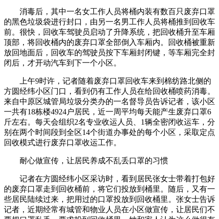
消毒后，其中一名女工作人员将桶内装有数百只废弃口罩
的黑色垃圾袋进行封口，由另一名男工作人员将桶推到回收车
前。很快，回收车驾驶员启动了升降系统，把回收桶升至车厢
顶部，将回收桶内的废弃口罩全部倒入车厢内。回收桶被重新
放回地面后，回收车的驾驶员按下车厢封闭键，等车厢完全封
闭后，才开动汽车到下一个小区。
上午9时许，记者随着废弃口罩回收车来到棉纺路北侧的
方圆经纬小区门口，看到仍有工作人员在给回收桶喷药消毒。
来自中原区城管局垃圾分类办的一名督导员告诉记者，该小区
一共有18栋楼4924户居民，近一周平均每天能产生废弃口罩6
斤左右。每天会组织2名专业收运人员、1辆全密闭收运车，分
别在两个时间段到全区14个街道办事处的每个小区，采取定点
回收模式进行废弃口罩收运工作。
耐心做宣传，让居民养成不乱丢口罩的习惯
记者在方圆经纬小区采访时，看到居民张女士带着打包好
的废弃口罩走到回收桶前，将它们投放到桶里。随后，又有一
些居民陆续过来，把用过的口罩投放到回收桶里。张女士告诉
记者，近期经常有城管和物业人员在小区做宣传，让居民们不