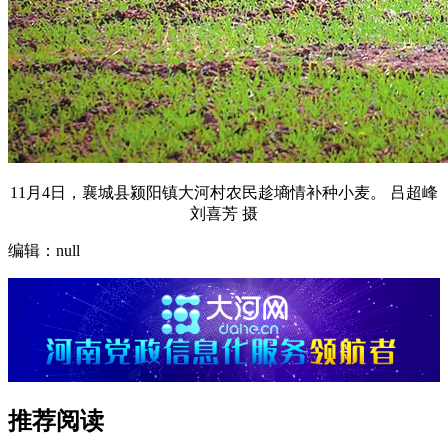
11月4日，襄城县颍阳镇大河村农民趁墒情补种小麦。 吕超峰
刘喜芳 摄
编辑：null
推荐阅读