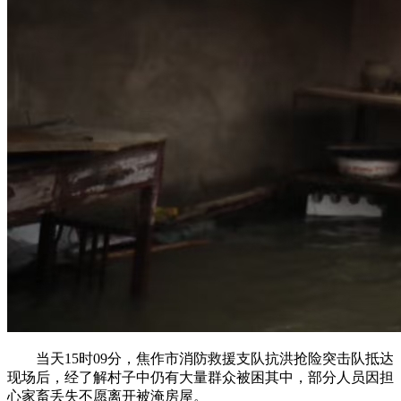
当天15时09分，焦作市消防救援支队抗洪抢险突击队抵达
现场后，经了解村子中仍有大量群众被困其中，部分人员因担
心家畜丢失不愿离开被淹房屋。