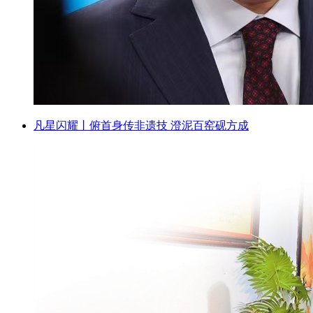
凡星闪耀丨俯首身传非遗技 澄泥百窑砚方成