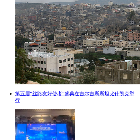
第五届“丝路友好使者”盛典在吉尔吉斯斯坦比什凯克举
行