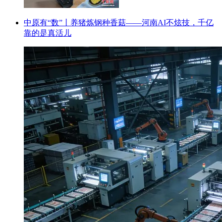
中原有“数”丨养猪炼钢种香菇——河南AI不炫技，千亿
靠的是真活儿