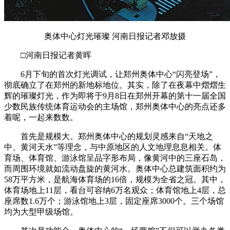
奥体中心灯光璀璨 河南日报记者邓放摄
□河南日报记者黄晖
6月下旬的首次灯光调试，让郑州奥体中心“闪亮登场”，
彻底确立了在郑州的新地标地位。其实，除了在夜幕中熠熠生
辉的璀璨灯光，作为即将于9月8日在郑州开幕的第十一届全国
少数民族传统体育运动会的主场馆，郑州奥体中心的亮点还多
着呢，一起来数数。
首先是规模大。郑州奥体中心的规划灵感来自“天地之
中、黄河天水”等理念，与中原地区的人文地理息息相关。体
育场、体育馆、游泳馆呈品字形布局，像黄河中的三座石岛，
而周围环境就如流动盘旋的黄河水。奥体中心总建筑面积约为
58万平方米，是航海体育场的16倍，规模为全省之冠。其中，
体育场地上11层，看台可容纳6万名观众；体育馆地上4层，总
座席数1.6万个；游泳馆地上3层，固定座席3000个。三个场馆
均为大型甲级场馆。