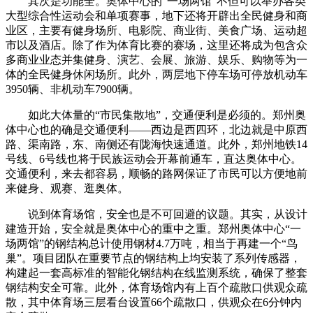
其次是功能全。奥体中心的“一场两馆”不但可以举办各类
大型综合性运动会和单项赛事，地下还将开辟出全民健身和商
业区，主要有健身场所、电影院、商业街、美食广场、运动超
市以及酒店。除了作为体育比赛的赛场，这里还将成为包含众
多商业业态并集健身、演艺、会展、旅游、娱乐、购物等为一
体的全民健身休闲场所。此外，两层地下停车场可停放机动车
3950辆、非机动车7900辆。
如此大体量的“市民集散地”，交通便利是必须的。郑州奥
体中心也的确是交通便利——西边是西四环，北边就是中原西
路、渠南路，东、南侧还有陇海快速通道。此外，郑州地铁14
号线、6号线也将于民族运动会开幕前通车，直达奥体中心。
交通便利，来去都容易，顺畅的路网保证了市民可以方便地前
来健身、观赛、逛奥体。
说到体育场馆，安全也是不可回避的议题。其实，从设计
建造开始，安全就是奥体中心的重中之重。郑州奥体中心“一
场两馆”的钢结构总计使用钢材4.7万吨，相当于再建一个“鸟
巢”。项目团队在重要节点的钢结构上均安装了系列传感器，
构建起一套高标准的智能化钢结构在线监测系统，确保了整套
钢结构安全可靠。此外，体育场馆内有上百个疏散口供观众疏
散，其中体育场三层看台设置66个疏散口，供观众在6分钟内