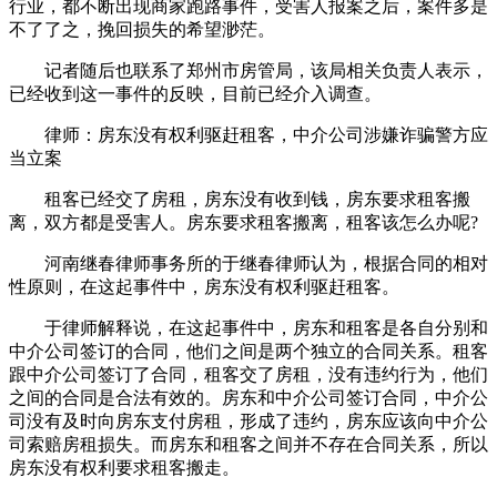
行业，都不断出现商家跑路事件，受害人报案之后，案件多是
不了了之，挽回损失的希望渺茫。
记者随后也联系了郑州市房管局，该局相关负责人表示，
已经收到这一事件的反映，目前已经介入调查。
律师：房东没有权利驱赶租客，中介公司涉嫌诈骗警方应
当立案
租客已经交了房租，房东没有收到钱，房东要求租客搬
离，双方都是受害人。房东要求租客搬离，租客该怎么办呢?
河南继春律师事务所的于继春律师认为，根据合同的相对
性原则，在这起事件中，房东没有权利驱赶租客。
于律师解释说，在这起事件中，房东和租客是各自分别和
中介公司签订的合同，他们之间是两个独立的合同关系。租客
跟中介公司签订了合同，租客交了房租，没有违约行为，他们
之间的合同是合法有效的。房东和中介公司签订合同，中介公
司没有及时向房东支付房租，形成了违约，房东应该向中介公
司索赔房租损失。而房东和租客之间并不存在合同关系，所以
房东没有权利要求租客搬走。