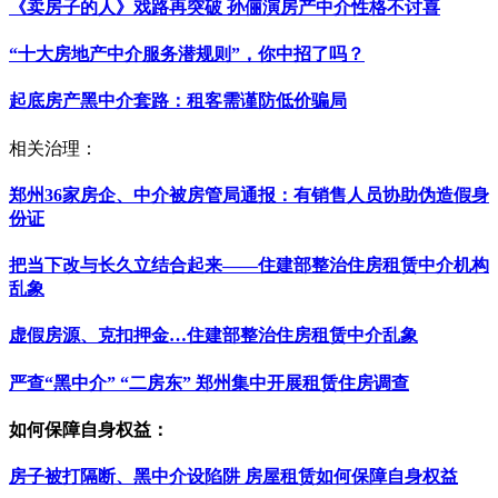
《卖房子的人》戏路再突破 孙俪演房产中介性格不讨喜
“十大房地产中介服务潜规则”，你中招了吗？
起底房产黑中介套路：租客需谨防低价骗局
相关治理：
郑州36家房企、中介被房管局通报：有销售人员协助伪造假身
份证
把当下改与长久立结合起来——住建部整治住房租赁中介机构
乱象
虚假房源、克扣押金…住建部整治住房租赁中介乱象
严查“黑中介” “二房东” 郑州集中开展租赁住房调查
如何保障自身权益：
房子被打隔断、黑中介设陷阱 房屋租赁如何保障自身权益