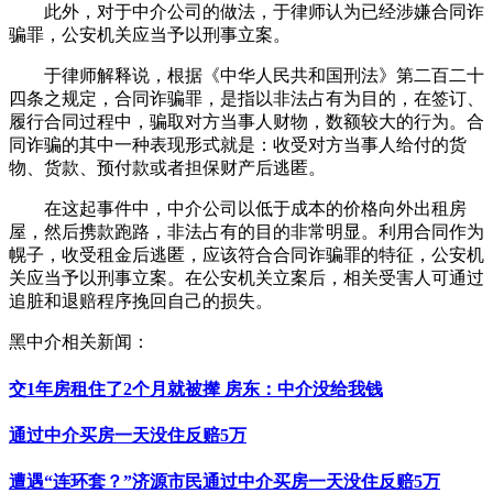
此外，对于中介公司的做法，于律师认为已经涉嫌合同诈
骗罪，公安机关应当予以刑事立案。
于律师解释说，根据《中华人民共和国刑法》第二百二十
四条之规定，合同诈骗罪，是指以非法占有为目的，在签订、
履行合同过程中，骗取对方当事人财物，数额较大的行为。合
同诈骗的其中一种表现形式就是：收受对方当事人给付的货
物、货款、预付款或者担保财产后逃匿。
在这起事件中，中介公司以低于成本的价格向外出租房
屋，然后携款跑路，非法占有的目的非常明显。利用合同作为
幌子，收受租金后逃匿，应该符合合同诈骗罪的特征，公安机
关应当予以刑事立案。在公安机关立案后，相关受害人可通过
追脏和退赔程序挽回自己的损失。
黑中介相关新闻：
交1年房租住了2个月就被撵 房东：中介没给我钱
通过中介买房一天没住反赔5万
遭遇“连环套？”济源市民通过中介买房一天没住反赔5万