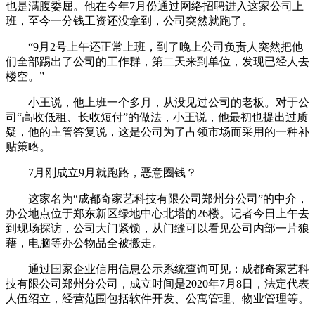
也是满腹委屈。他在今年7月份通过网络招聘进入这家公司上
班，至今一分钱工资还没拿到，公司突然就跑了。
“9月2号上午还正常上班，到了晚上公司负责人突然把他
们全部踢出了公司的工作群，第二天来到单位，发现已经人去
楼空。”
小王说，他上班一个多月，从没见过公司的老板。对于公
司“高收低租、长收短付”的做法，小王说，他最初也提出过质
疑，他的主管答复说，这是公司为了占领市场而采用的一种补
贴策略。
7月刚成立9月就跑路，恶意圈钱？
这家名为“成都奇家艺科技有限公司郑州分公司”的中介，
办公地点位于郑东新区绿地中心北塔的26楼。记者今日上午去
到现场探访，公司大门紧锁，从门缝可以看见公司内部一片狼
藉，电脑等办公物品全被搬走。
通过国家企业信用信息公示系统查询可见：成都奇家艺科
技有限公司郑州分公司，成立时间是2020年7月8日，法定代表
人伍绍立，经营范围包括软件开发、公寓管理、物业管理等。