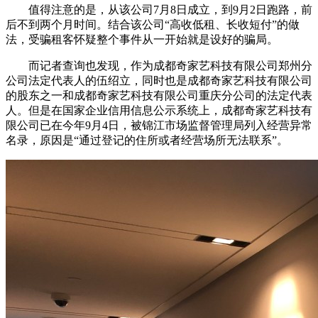
值得注意的是，从该公司7月8日成立，到9月2日跑路，前
后不到两个月时间。结合该公司“高收低租、长收短付”的做
法，受骗租客怀疑整个事件从一开始就是设好的骗局。
而记者查询也发现，作为成都奇家艺科技有限公司郑州分
公司法定代表人的伍绍立，同时也是成都奇家艺科技有限公司
的股东之一和成都奇家艺科技有限公司重庆分公司的法定代表
人。但是在国家企业信用信息公示系统上，成都奇家艺科技有
限公司已在今年9月4日，被锦江市场监督管理局列入经营异常
名录，原因是“通过登记的住所或者经营场所无法联系”。