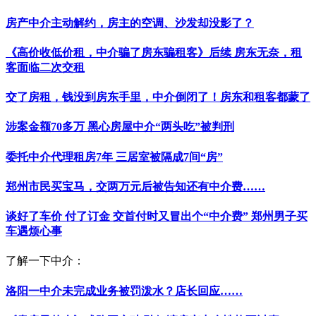
房产中介主动解约，房主的空调、沙发却没影了？
《高价收低价租，中介骗了房东骗租客》后续 房东无奈，租
客面临二次交租
交了房租，钱没到房东手里，中介倒闭了！房东和租客都蒙了
涉案金额70多万 黑心房屋中介“两头吃”被判刑
委托中介代理租房7年 三居室被隔成7间“房”
郑州市民买宝马，交两万元后被告知还有中介费……
谈好了车价 付了订金 交首付时又冒出个“中介费” 郑州男子买
车遇烦心事
了解一下中介：
洛阳一中介未完成业务被罚泼水？店长回应……