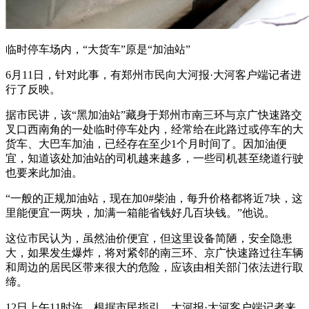
临时停车场内，“大货车”原是“加油站”
6月11日，针对此事，有郑州市民向大河报·大河客户端记者进
行了反映。
据市民讲，该“黑加油站”藏身于郑州市南三环与京广快速路交
叉口西南角的一处临时停车处内，经常给在此路过或停车的大
货车、大巴车加油，已经存在至少1个月时间了。因加油便
宜，知道该处加油站的司机越来越多，一些司机甚至绕道行驶
也要来此加油。
“一般的正规加油站，现在加0#柴油，每升价格都将近7块，这
里能便宜一两块，加满一箱能省钱好几百块钱。”他说。
这位市民认为，虽然油价便宜，但这里设备简陋，安全隐患
大，如果发生爆炸，将对紧邻的南三环、京广快速路过往车辆
和周边的居民区带来很大的危险，应该由相关部门依法进行取
缔。
12日上午11时许，根据市民指引，大河报·大河客户端记者来