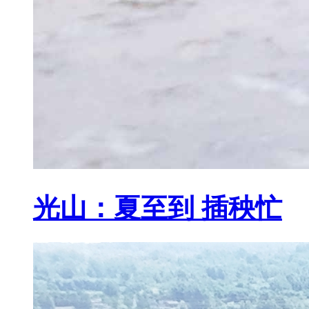
光山：夏至到 插秧忙