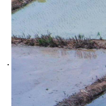
新县：学雷锋践初心 敬老情暖人心