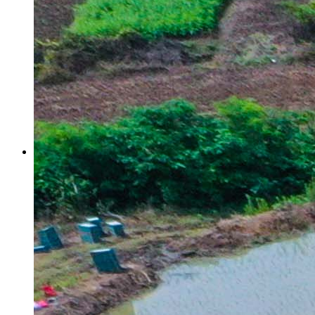
当千年经方遇见国潮青年 上善仲景饮子铺新品品鉴暨东