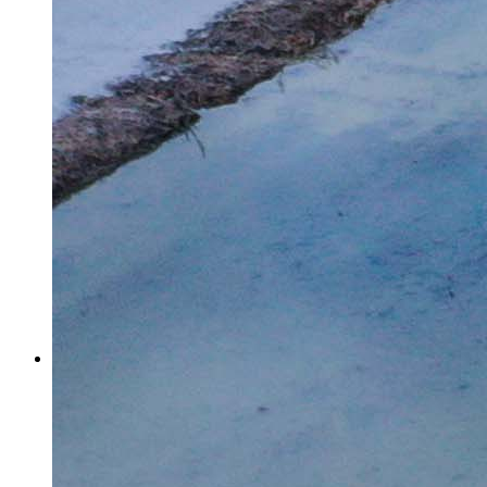
济源：骐骥开泰乐元宵