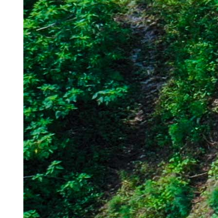
“羽绒之乡”羽球飞舞 河南省新春羽毛球大赛台前揭幕