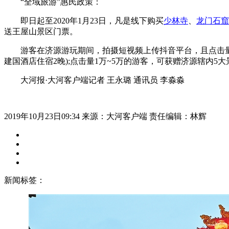
“全域旅游”惠民政策：
即日起至2020年1月23日，凡是线下购买
少林寺
、
龙门石窟
送王屋山景区门票。
游客在济源游玩期间，拍摄短视频上传抖音平台，且点击量≥
建国酒店住宿2晚);点击量1万~5万的游客，可获赠济源辖内5
大河报·大河客户端记者 王永璐 通讯员 李淼淼
2019年10月23日09:34
来源：大河客户端
责任编辑：林辉
新闻标签：