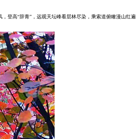
风，登高“辞青”，远观天坛峰看层林尽染，乘索道俯瞰漫山红遍