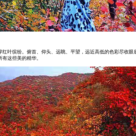
红叶缤纷。俯首、仰头、远眺、平望，远近高低的色彩尽收眼
所有这些美的精华。