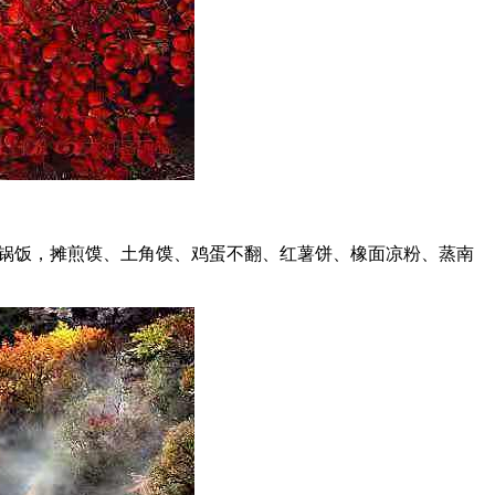
锅饭，摊煎馍、土角馍、鸡蛋不翻、红薯饼、橡面凉粉、蒸南