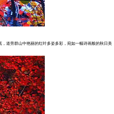
底，道旁群山中艳丽的红叶多姿多彩，宛如一幅诗画般的秋日美