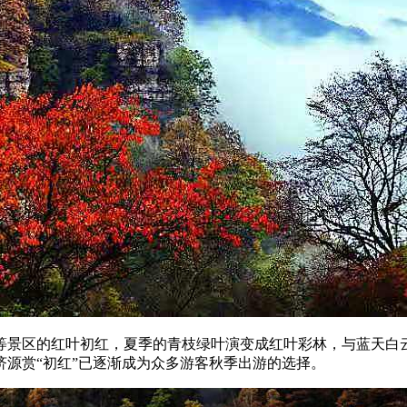
等景区的红叶初红，夏季的青枝绿叶演变成红叶彩林，与蓝天白
源赏“初红”已逐渐成为众多游客秋季出游的选择。