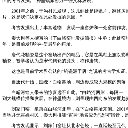
面的考古发掘。”神垕镇旅游办主任艾林波说。
2001年之前，于沟村民发现，这儿到处是碎瓷片，翻修房
片，这是我们决定在此处发掘的原因。”
考古发掘出土了丰富遗物，发现一座窑炉和一处窑前作坊。
秦大树等人撰写的《下白峪窑址发掘简报》中称：此处窑址以
年，是目前发现的神垕最早的窑址。
唐代花釉瓷是这个窑场出产的精品，它是在黑釉上施以彩斑
釉瓷，被学者认为是宋代钧瓷的源头，称作唐钧。
这也是目前学术界公认的“钧瓷源于唐”之说的考古学实证
自唐代开始，围绕下白峪窑场，周边形成较大规模的聚落，
白峪河给人带来的惊喜远不止此。“白峪河两岸，每隔一二里
到大规模传播和发展。在神垕境内，则呈现由西向东的发展趋
刘家门窑，坐落在白峪河北岸，在下白峪窑址东侧。2001年
当地并无霍姓村民，秦大树推测“霍垌”地名应为“货洞”谐音
考古发现显示，刘家门窑址从北宋创烧，一直延烧至元代，