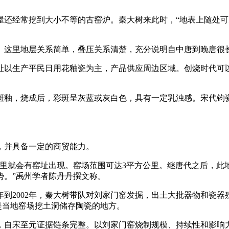
屋还经常挖到大小不等的古窑炉。秦大树来此时，“地表上随处
这里地层关系简单，叠压关系清楚，充分说明自中唐到晚唐很长
生产平民日用花釉瓷为主，产品供应周边区域。创烧时代可以追
釉，烧成后，彩斑呈灰蓝或灰白色，具有一定乳浊感。宋代钧瓷
。
并具备一定的商贸能力。
就会有窑址出现。窑场范围可达3平方公里。继唐代之后，此
势。”禹州学者陈丹丹撰文称。
到2002年，秦大树带队对刘家门窑发掘，出土大批器物和瓷
，是当地窑场挖土洞储存陶瓷的地方。
自宋至元证据链条完整。以刘家门窑烧制规模、持续性和影响力