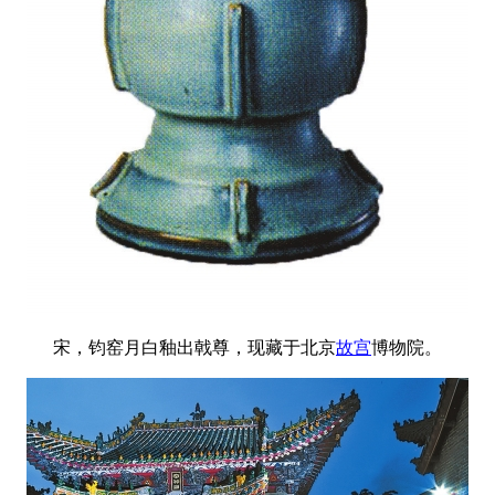
宋，钧窑月白釉出戟尊，现藏于北京
故宫
博物院。