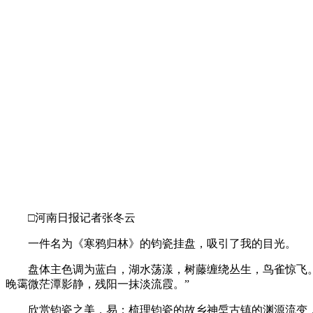
□河南日报记者张冬云
一件名为《寒鸦归林》的钧瓷挂盘，吸引了我的目光。
盘体主色调为蓝白，湖水荡漾，树藤缠绕丛生，鸟雀惊飞。
晚霭微茫潭影静，残阳一抹淡流霞。”
欣赏钧瓷之美，易；梳理钧瓷的故乡神垕古镇的渊源流变，难