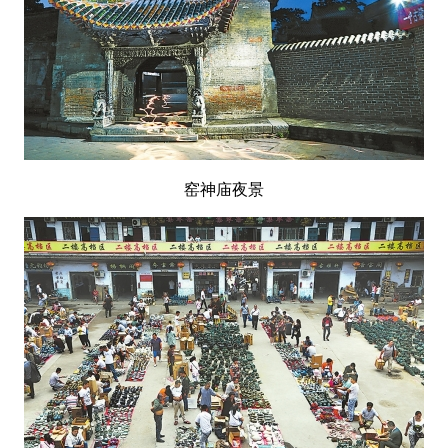
窑神庙夜景