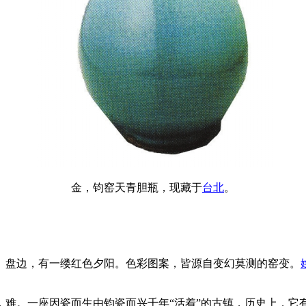
金，钧窑天青胆瓶，现藏于
台北
。
盘边，有一缕红色夕阳。色彩图案，皆源自变幻莫测的窑变。
。一座因瓷而生由钧瓷而兴千年“活着”的古镇，历史上，它