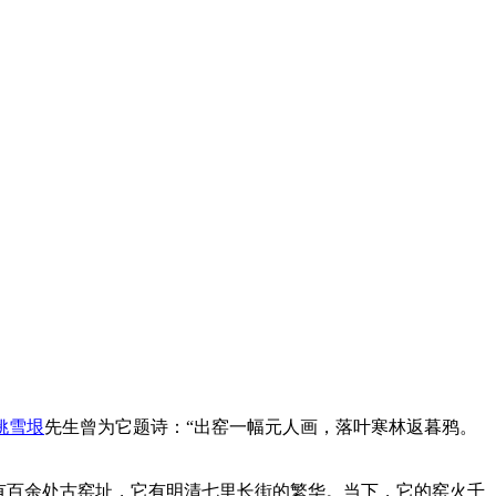
姚雪垠
先生曾为它题诗：“出窑一幅元人画，落叶寒林返暮鸦。
有百余处古窑址，它有明清七里长街的繁华。当下，它的窑火千