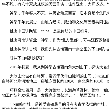
年不熄，有几十家成规模的民营作坊，佳作迭出，大师多多。
神垕，千年窑火不灭。从历史角度而言，它本身是个集民俗、
神垕千年发展史，由地方经济、政治和文化等因素共同促成。
跳出中国讲陶瓷，china，是最鲜明的中国符号。
跳出河南讲瓷业，神垕，作为“北方瓷都”，可与江西景德
跳出神垕讲古镇，我们先从古镇西南十余公里的下白峪讲起
◎从下白峪到刘家门
2019年初夏，我来到神垕古镇西南角大刘山下，探访大名
大刘山北坡有白峪河，发源于伏牛山陡峭的山间，冲出山口
白峪河北岸河滩地上，窑址东西长约130米，南北宽约100米
环顾窑址四周，是一大片荒地，长满杂草野树。荒地一侧山坡
物工作队的发掘现场，发掘完东西都运走了，地面回填了。”
“下白峪窑址，是神垕古镇最早的具有考古学依据的窑址，学