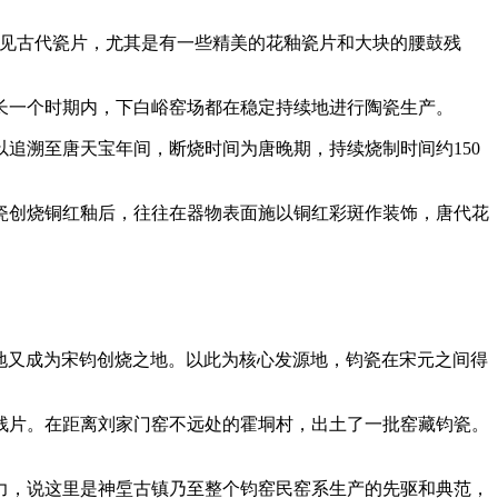
可见古代瓷片，尤其是有一些精美的花釉瓷片和大块的腰鼓残
一个时期内，下白峪窑场都在稳定持续地进行陶瓷生产。
溯至唐天宝年间，断烧时间为唐晚期，持续烧制时间约150
创烧铜红釉后，往往在器物表面施以铜红彩斑作装饰，唐代花
地又成为宋钧创烧之地。以此为核心发源地，钧瓷在宋元之间得
器残片。在距离刘家门窑不远处的霍垌村，出土了一批窑藏钧瓷。
，说这里是神垕古镇乃至整个钧窑民窑系生产的先驱和典范，