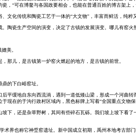
钧瓷，“可在博鳌与各国政要相会，也能在普通百姓的博古架上，
文化传统和陶瓷工艺于一体的“大文物”，丰富而鲜活，纯粹
陶瓷生产空间的演变，决定了古镇的发展演变。哪儿有窑火熊
镇媲美。
，那儿，是古镇第一炉窑火燃起的地方，是古镇的前世。
鼎鼎的下白峪窑址。
后平缓地自东向西流淌，遇到一道低矮山梁，形成一个河曲转而
，位于现在的于沟行政村区域内，黑色标牌上写着“全国重点文物保护
下，还是杂草野树，其间有些碎石瓦砾。我们坡上坡下看了一
术界也称它神垕窑遗址。新中国成立初期，禹州本地考古部门做