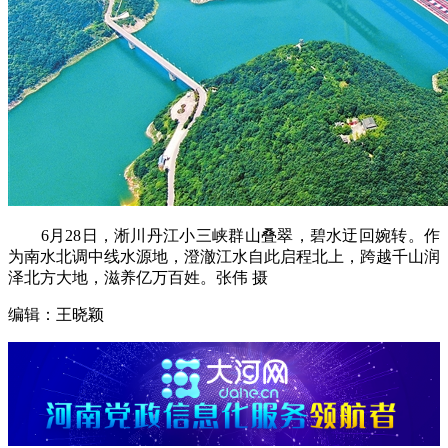
6月28日，淅川丹江小三峡群山叠翠，碧水迂回婉转。作
为南水北调中线水源地，澄澈江水自此启程北上，跨越千山润
泽北方大地，滋养亿万百姓。张伟 摄
编辑：王晓颖