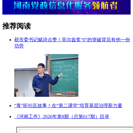
推荐阅读
获市委书记赋诗点赞！菲尔兹奖“0”的突破背后有他一份
功劳
“青”听社区故事！在“第二课堂”培育基层治理新力量
《河南工作》2026年第8期（总第617期）目录