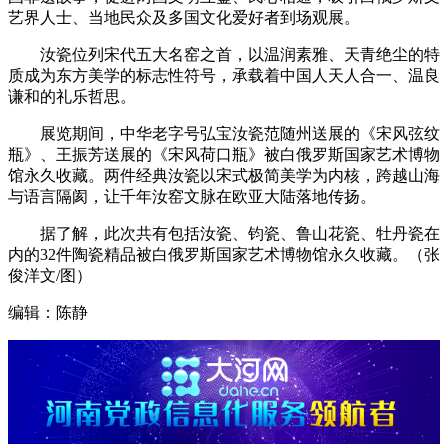
艺界人士、当地民众及多国文化爱好者到场观展。
汝瓷位列宋代五大名窑之首，以温润素雅、天青绝尘的特
质成为东方美学的标志性符号，承载着中国人天人合一、温良
谦和的礼乐哲思。
展览期间，中华老字号弘宝汝瓷范随州送展的《宋风弦纹
瓶》、王振芳送展的《宋风荷口瓶》被白俄罗斯国家艺术博物
馆永久收藏。两件经典汝瓷以宋式极简美学为内核，跨越山海
与语言隔阂，让千年汝窑文脉在欧亚大陆落地传扬。
据了解，此次共有包括汝瓷、钧瓷、鲁山花瓷、牡丹瓷在
内的32件陶瓷精品被白俄罗斯国家艺术博物馆永久收藏。（张
俊洋文/图）
编辑：陈静