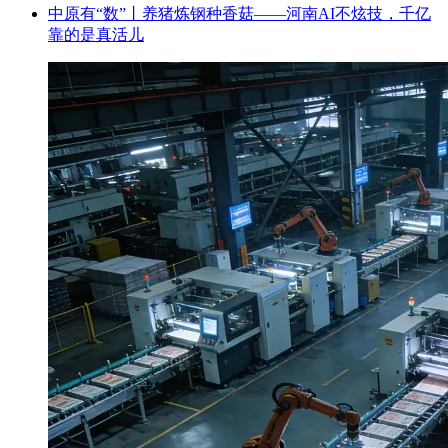
中原有“数”丨养猪炼钢种香菇——河南AI不炫技，千亿
靠的是真活儿