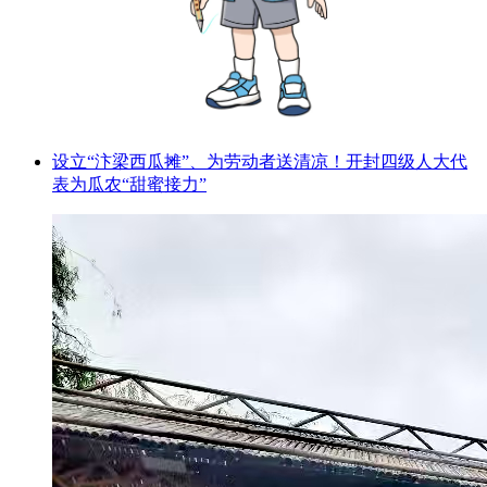
设立“汴梁西瓜摊”、为劳动者送清凉！开封四级人大代
表为瓜农“甜蜜接力”