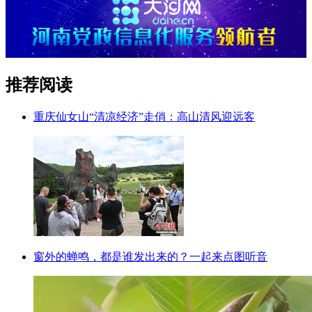
推荐阅读
重庆仙女山“清凉经济”走俏：高山清风迎远客
窗外的蝉鸣，都是谁发出来的？一起来点图听音