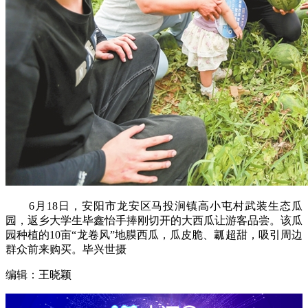
6月18日，安阳市龙安区马投涧镇高小屯村武装生态瓜
园，返乡大学生毕鑫怡手捧刚切开的大西瓜让游客品尝。该瓜
园种植的10亩“龙卷风”地膜西瓜，瓜皮脆、瓤超甜，吸引周边
群众前来购买。毕兴世摄
编辑：王晓颖