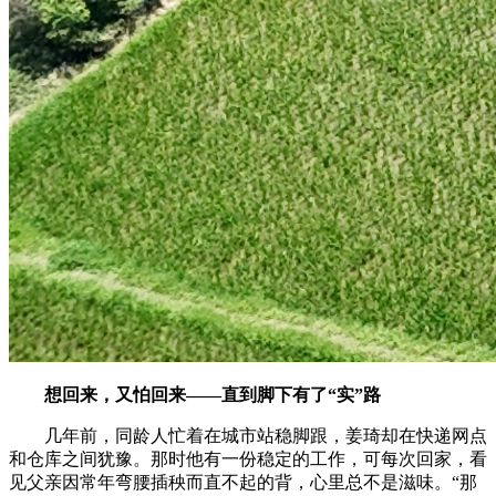
想回来，又怕回来——直到脚下有了“实”路
几年前，同龄人忙着在城市站稳脚跟，姜琦却在快递网点
和仓库之间犹豫。那时他有一份稳定的工作，可每次回家，看
见父亲因常年弯腰插秧而直不起的背，心里总不是滋味。“那