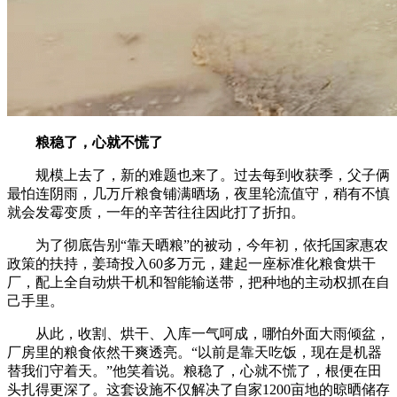
粮稳了，心就不慌了
规模上去了，新的难题也来了。过去每到收获季，父子俩
最怕连阴雨，几万斤粮食铺满晒场，夜里轮流值守，稍有不慎
就会发霉变质，一年的辛苦往往因此打了折扣。
为了彻底告别“靠天晒粮”的被动，今年初，依托国家惠农
政策的扶持，姜琦投入60多万元，建起一座标准化粮食烘干
厂，配上全自动烘干机和智能输送带，把种地的主动权抓在自
己手里。
从此，收割、烘干、入库一气呵成，哪怕外面大雨倾盆，
厂房里的粮食依然干爽透亮。“以前是靠天吃饭，现在是机器
替我们守着天。”他笑着说。粮稳了，心就不慌了，根便在田
头扎得更深了。这套设施不仅解决了自家1200亩地的晾晒储存