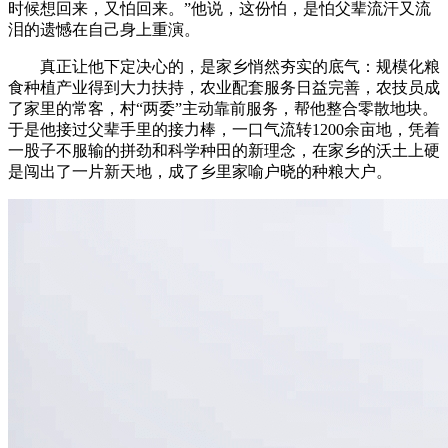
时候想回来，又怕回来。”他说，这份怕，是怕父辈流汗又流
泪的遗憾在自己身上重演。
真正让他下定决心的，是家乡悄然夯实的底气：规模化粮
食种植产业得到大力扶持，农业配套服务日益完善，农技员成
了家里的常客，村“两委”主动靠前服务，帮他整合零散地块。
于是他接过父辈手里的接力棒，一口气流转1200余亩地，凭着
一股子不服输的拼劲和科学种田的新理念，在家乡的沃土上硬
是闯出了一片新天地，成了乡里家喻户晓的种粮大户。