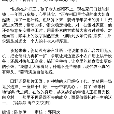
“以前在外打工，孩子老人都顾不上。现在家门口就能挣
钱，一年两万多块，心里踏实。”正在稻田里忙碌的张大姐直
起腰，抹了一把汗说。粗略算下来，姜琦每年发出的务工工资
超过20万元，带动30多户群众稳定增收。对一些困难家庭，他
还会特意多安排些工时，用最朴素的方式帮大家渡过难关。对
他而言，账本上的数字固然重要，但听到乡亲们说“踏实”，那
份满足感远比一个人的丰收来得厚重。
谈起未来，姜琦没有豪言壮语，他说想添置几台农用无人
机，把仓储能力再扩一扩，争取让周边更多小农户用上烘干设
备；还想对接加工企业，搞订单种植，让乡里的粮食卖出更好
的价钱。“我想让大家看到，种地不是苦差事，现代农业真的
有奔头。”姜琦满脸自信地说。
田野还是那片田野，但种地的人已经换了代。姜琦用一场
返乡选择、一座烘干厂房、一份带农真心，回答了“谁来种
地”的时代之问。在他的身后，越来越多的年轻人正把目光投
向乡村——那里不再是回不去的故乡，而是值得托付一生的沃
土。（翁晶晶 冯立文/文图）
编辑：陈梦伊 审核 ：郭同欢