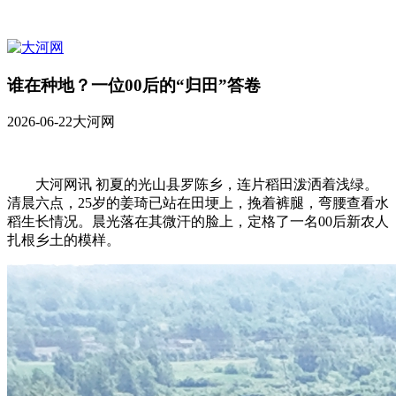
谁在种地？一位00后的“归田”答卷
2026-06-22
大河网
大河网讯 初夏的光山县罗陈乡，连片稻田泼洒着浅绿。
清晨六点，25岁的姜琦已站在田埂上，挽着裤腿，弯腰查看水
稻生长情况。晨光落在其微汗的脸上，定格了一名00后新农人
扎根乡土的模样。