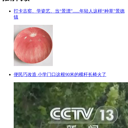
打卡古窑、学瓷艺、当“景漂”......年轻人这样“种草”景德
镇
便民巧改造 小学门口这根90米的横杆长椅火了