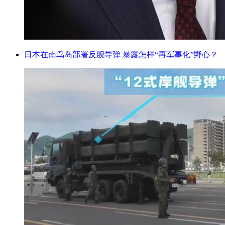
日本在南鸟岛部署反舰导弹 暴露怎样“再军事化”野心？