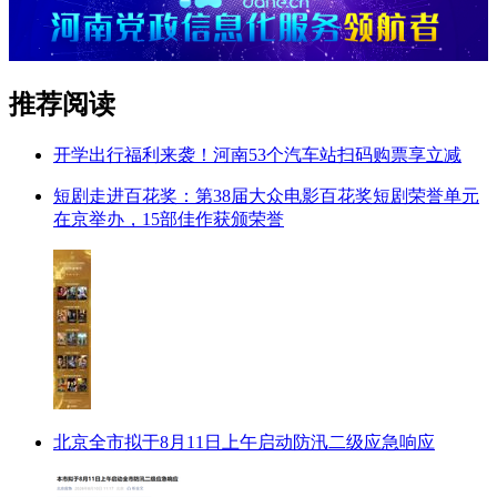
推荐阅读
开学出行福利来袭！河南53个汽车站扫码购票享立减
短剧走进百花奖：第38届大众电影百花奖短剧荣誉单元
在京举办，15部佳作获颁荣誉
北京全市拟于8月11日上午启动防汛二级应急响应