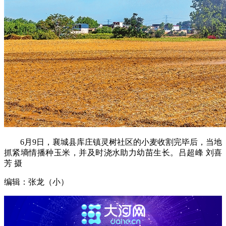
6月9日，襄城县库庄镇灵树社区的小麦收割完毕后，当地
抓紧墒情播种玉米，并及时浇水助力幼苗生长。吕超峰 刘喜
芳 摄
编辑：张龙（小）