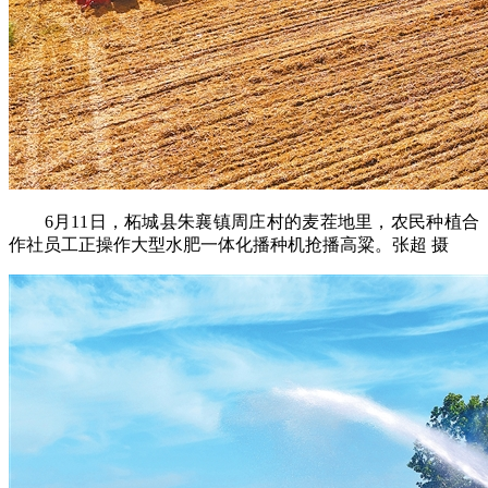
6月11日，柘城县朱襄镇周庄村的麦茬地里，农民种植合
作社员工正操作大型水肥一体化播种机抢播高粱。张超 摄