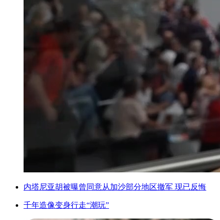
内塔尼亚胡被曝曾同意从加沙部分地区撤军 现已反悔
千年造像变身行走“潮玩”