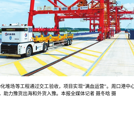
堆场等工程通过交工验收，项目实现“满血运营”。周口港中心港
构，助力豫货出海和外货入豫。本报全媒体记者 聂冬晗 摄