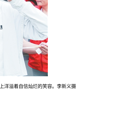
脸上洋溢着自信灿烂的笑容。李新义摄