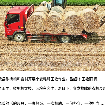
县张桥镇和寨村开展小麦秸秆回收作业。吕超峰 王艳丽 摄
亩麦田里，收割机穿梭，运粮车奔忙；烈日下，突发故障的农机及
暖鲜活的片段，一桌热饭、一次相助、一份坚守、一种担当……