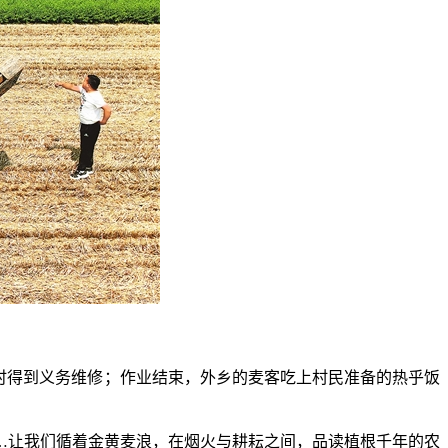
时得到义务维修；作业结束，外乡的麦客吃上村民准备的热乎饭
让我们循着金黄麦浪，在烟火与耕耘之间，品读植根千年的农