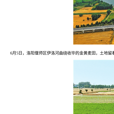
6月5日，洛阳偃师区伊洛河曲绕收毕的金黄麦田，土地留着