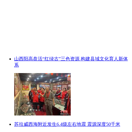
山西阳高盘活“红绿古”三色资源 构建县域文化育人新体
系
苏拉威西海附近发生6.4级左右地震 震源深度50千米