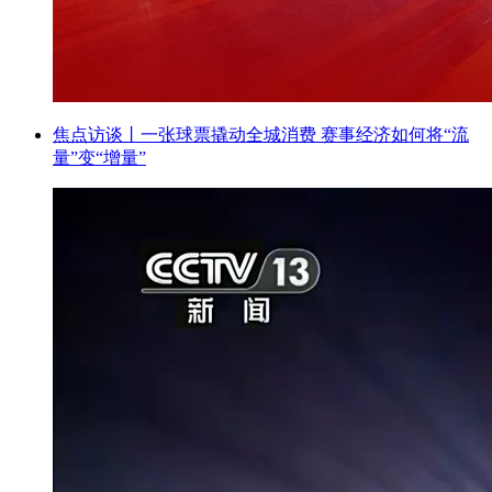
焦点访谈丨一张球票撬动全城消费 赛事经济如何将“流
量”变“增量”