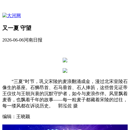
又一夏 守望
2026-06-06
河南日报
“三夏”时节，巩义宋陵的麦浪翻涌成金，漫过北宋皇陵石
像生的基座。石狮昂首、石马垂首、石人捧笏，这些曾见证帝
王仪仗与王朝兴衰的沉默守护者，如今与麦浪作伴。风里飘着
麦香，也飘着千年的故事——每一粒麦子都藏着宋陵的过往，
每一缕风都在诉说历史。 郭泓佐 摄
编辑：王晓颖