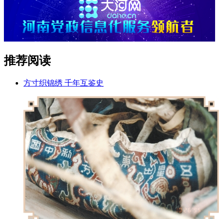
推荐阅读
方寸织锦绣 千年互鉴史