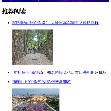
推荐阅读
探访泰缅“死亡铁路”，见证日本军国主义侵略罪行
“前店后仓”新业态！知名跨境免税店首店亮相郑州机场
祁连山下的“锅气”炒热张掖暑期游