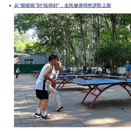
从“能锻炼”到“练得好”，全民健身悄然进阶上新