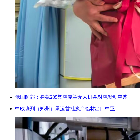
俄国防部：拦截285架乌克兰无人机并对乌发动空袭
中欧班列（郑州）承运首批豫产铝材出口中亚