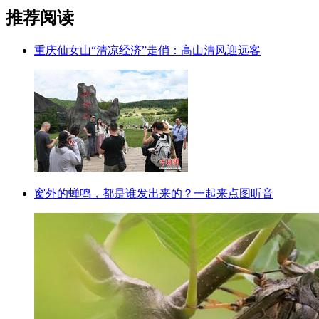
推荐阅读
重庆仙女山“清凉经济”走俏：高山清风迎远客
窗外的蝉鸣，都是谁发出来的？一起来点图听音