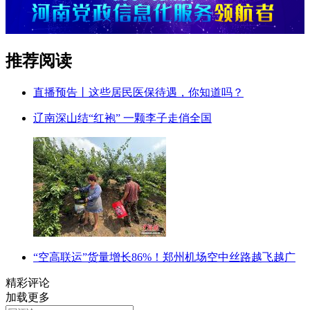
推荐阅读
直播预告丨这些居民医保待遇，你知道吗？
辽南深山结“红袍” 一颗李子走俏全国
“空高联运”货量增长86%！郑州机场空中丝路越飞越广
精彩评论
加载更多