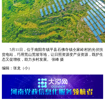
5月11日，位于南阳市镇平县石佛寺镇仝家岭村的光伏扶
贫电站，巧用荒山荒坡等地，让日照资源变产业资源，既护生
态又促增收，助力乡村发展。 张峰 摄
编辑：张龙（小）