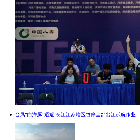
台风“白海豚”逼近 长江江苏辖区暂停全部出江试航作业