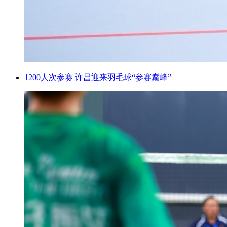
1200人次参赛 许昌迎来羽毛球“参赛巅峰”